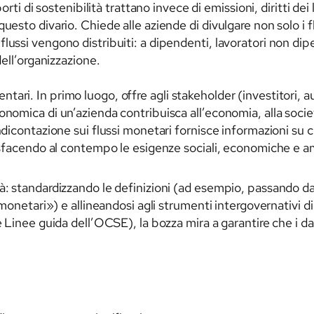
porti di sostenibilità trattano invece di emissioni, diritti d
uesto divario. Chiede alle aziende di divulgare non solo i 
lussi vengono distribuiti: a dipendenti, lavoratori non di
dell’organizzazione.
ari. In primo luogo, offre agli stakeholder (investitori, au
onomica di un’azienda contribuisca all’economia, alla soci
endicontazione sui flussi monetari fornisce informazioni su
disfacendo al contempo le esigenze sociali, economiche e a
tà: standardizzando le definizioni (ad esempio, passando d
 monetari») e allineandosi agli strumenti intergovernativi d
 Linee guida dell’OCSE), la bozza mira a garantire che i dati 