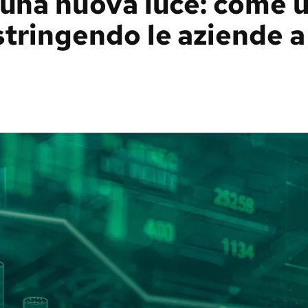
o una nuova luce: come
tringendo le aziende a 