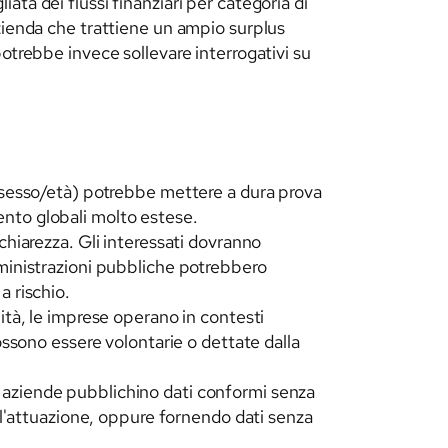
ta dei flussi finanziari per categoria di
zienda che trattiene un ampio surplus
otrebbe invece sollevare interrogativi su
per sesso/età) potrebbe mettere a dura prova
mento globali molto estese.
hiarezza. Gli interessati dovranno
amministrazioni pubbliche potrebbero
a rischio.
ità, le imprese operano in contesti
 possono essere volontarie o dettate dalla
 le aziende pubblichino dati conformi senza
l'attuazione, oppure fornendo dati senza