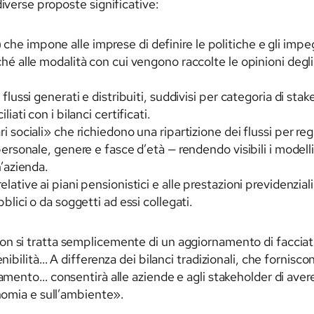
diverse proposte significative:
e impone alle imprese di definire le politiche e gli impegn
hé alle modalità con cui vengono raccolte le opinioni degli 
flussi generati e distribuiti, suddivisi per categoria di sta
iati con i bilanci certificati.
 sociali» che richiedono una ripartizione dei flussi per regi
personale, genere e fasce d’età — rendendo visibili i modell
n’azienda.
ative ai piani pensionistici e alle prestazioni previdenziali,
blici o da soggetti ad essi collegati.
n si tratta semplicemente di un aggiornamento di facciata:
nibilità… A differenza dei bilanci tradizionali, che fornisc
namento… consentirà alle aziende e agli stakeholder di ave
onomia e sull’ambiente».