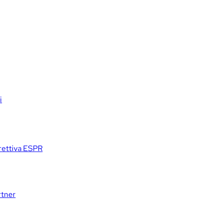
i
irettiva ESPR
rtner