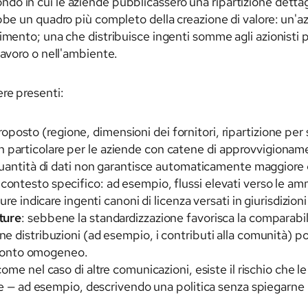
 in cui le aziende pubblicassero una ripartizione dettaglia
bbe un quadro più completo della creazione di valore: un'a
imento; una che distribuisce ingenti somme agli azionisti p
lavoro o nell'ambiente.
re presenti:
io proposto (regione, dimensioni dei fornitori, ripartizione 
, in particolare per le aziende con catene di approvvigiona
uantità di dati non garantisce automaticamente maggiore c
nel contesto specifico: ad esempio, flussi elevati verso le 
 indicare ingenti canoni di licenza versati in giurisdizioni 
ture
: sebbene la standardizzazione favorisca la comparabil
Alcune distribuzioni (ad esempio, i contributi alla comunità)
nfronto omogeneo.
come nel caso di altre comunicazioni, esiste il rischio che
e — ad esempio, descrivendo una politica senza spiegarne 