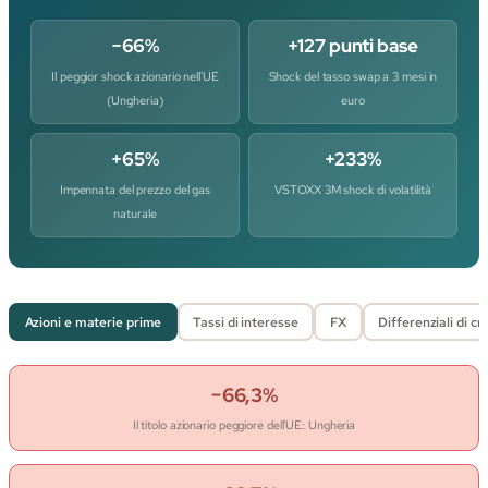
−66%
+127 punti base
Il peggior shock azionario nell'UE
Shock del tasso swap a 3 mesi in
(Ungheria)
euro
+65%
+233%
Impennata del prezzo del gas
VSTOXX 3M shock di volatilità
naturale
Azioni e materie prime
Tassi di interesse
FX
Differenziali di cr
−66,3%
Il titolo azionario peggiore dell'UE: Ungheria