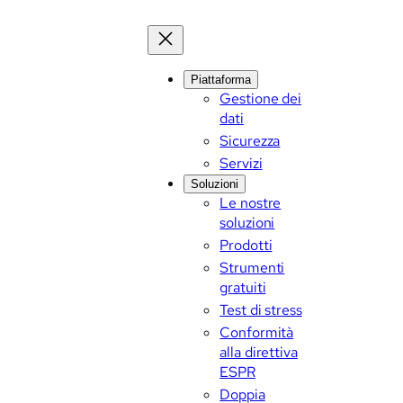
Vai
al
contenuto
Piattaforma
Gestione dei
dati
Sicurezza
Servizi
Soluzioni
Le nostre
soluzioni
Prodotti
Strumenti
gratuiti
Test di stress
Conformità
alla direttiva
ESPR
Doppia