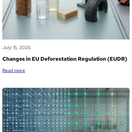
entra
nella
piattaforma
Azimut
Marketplace
e
apre
July 15, 2026
alle
PMI
Changes in EU Deforestation Regulation (EUDR)
italiane
la
:
Read more
gestione
Changes
dei
in
propri
EU
dati
Deforestation
di
Regulation
sostenibilità
(EUDR)