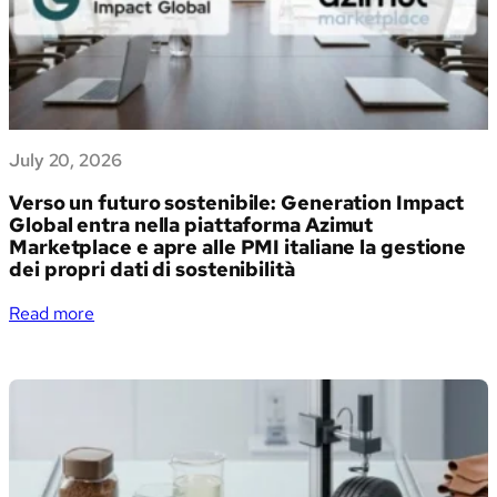
July 20, 2026
Verso un futuro sostenibile: Generation Impact
Global entra nella piattaforma Azimut
Marketplace e apre alle PMI italiane la gestione
dei propri dati di sostenibilità
:
Read more
Verso
un
futuro
sostenibile:
Generation
Impact
Global