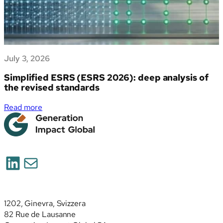
July 3, 2026
Simplified ESRS (ESRS 2026): deep analysis of
the revised standards
:
Read more
Simplified
ESRS
(ESRS
2026):
LinkedIn
Posta
deep
analysis
of
the
1202, Ginevra, Svizzera
revised
82 Rue de Lausanne
standards